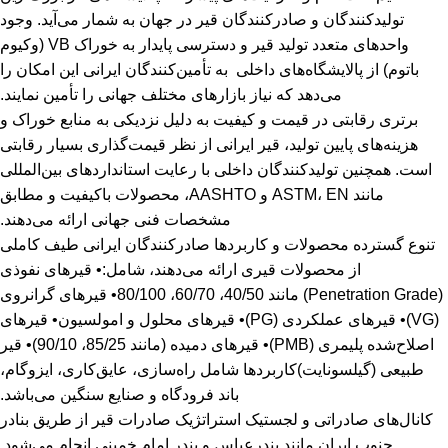
تولیدکنندگان و صادرکنندگان قیر در جهان به شمار می‌آید. وجود
واحدهای متعدد تولید قیر و دسترسی پایدار به خوراک VB (وکیوم
باتوم) از پالایشگاه‌های داخلی به تأمین‌کنندگان ایرانی این امکان را
می‌دهد که نیاز بازارهای مختلف جهانی را تأمین نمایند.
برتری رقابتی در قیمت و کیفیت به‌ دلیل نزدیکی به منابع خوراک و
هزینه‌های پایین تولید، قیر ایرانی از نظر قیمت‌گذاری بسیار رقابتی
است. همچنین تولیدکنندگان داخلی با رعایت استانداردهای بین‌المللی
مانند ASTM، EN و AASHTO، محصولات باکیفیت و مطابق
مشخصات فنی جهانی ارائه می‌دهند.
تنوع گسترده محصولات و کاربردها صادرکنندگان ایرانی طیف کاملی
از محصولات قیری ارائه می‌دهند، شامل:• قیرهای نفوذی
(Penetration Grade) مانند 40/50، 60/70، 80/100• قیرهای گرانروی
(VG)• قیرهای عملکردی (PG)• قیرهای محلول و امولسیون• قیرهای
اصلاح‌شده پلیمری (PMB)• قیرهای دمیده (مانند 85/25، 90/10)• قیر
طبیعی (گیلسونایت)کاربردها شامل راه‌سازی، عایق‌کاری، ایزوگام،
باند فرودگاه و صنایع سنگین می‌باشد.
کانال‌های صادراتی و لجستیک استراتژیک صادرات قیر از طریق بنادر
جنوب ایران مانند بندرعباس و بندر امام خمینی انجام می‌شود.